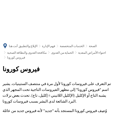
українська
türkçe
english
العربية
persisch
deutsch
الصحة
الخدمات المتخصصة
فهم الإدارة
الإبلاغ والتطبيق
أنت هنا
احتواء الأمراض المعدية
الحماية من العدوى
مكافحة العدوى والنظافة الصحية
فيروس كورونا
فيروس كورونا
فيروس
كورونا
تم التعرف على فيروسات كورونا لأول مرة في منتصف الستينيات. يشير
اسم "فيروس كورونا" إلى مظهر الفيروسات التاجية تحت المجهر الذي
يشبه التاج أو الإكليل (الإكليل اللاتيني = إكليل، تاج). تحدث بعض نزلات
البرد الشائعة لدى البشر بسبب فيروسات كورونا.
وُصِف فيروس كورونا المستجد بأنه "جديد" لأنه فيروس جديد من عائلة