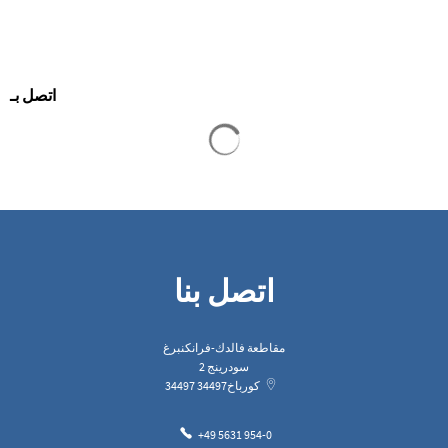
اتصل بـ
يتم تحميل نتائج البحث
اتصل بنا
مقاطعة فالدك-فرانكنبرغ
سودرينج 2
كورباخ
34497
34497
+49 5631 954-0