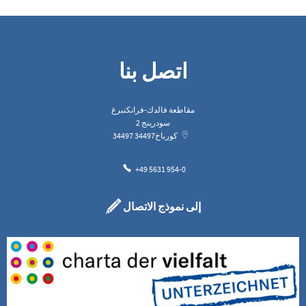
اتصل بنا
مقاطعة فالدك-فرانكنبرغ
سودرينج 2
كورباخ
34497
34497
+49 5631 954-0
إلى نموذج الاتصال