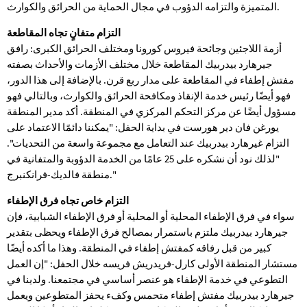
المتميزة والتزامه الدؤوب في مجال الحماية من الحرائق والكوارث.
التزام متفانٍ تجاه المقاطعة
أزمة اللاجئين وجائحة فيروس كورونا ومختلف الحرائق الكبرى: رافق
جيرهارد بيدربيك المقاطعة خلال مختلف الأزمات والأحداث بصفته
مفتش إطفاء في المقاطعة على مدار ربع قرن. بالإضافة إلى هذا الدور،
فهو أيضًا رئيس خدمة الإنقاذ ومكافحة الحرائق والكوارث، وبالتالي فهو
مسؤول أيضًا عن مركز التحكم المركزي في المنطقة. أكد مدير المنطقة
يورغن فان دير هورست في بداية الحفل: "يمكننا دائمًا الاعتماد على
التزام غيرهارد بيدربيك عند التعامل مع مجموعة واسعة من التحديات".
"لذلك نود أن نشكره على 25 عامًا من الخدمة الدؤوبة والمتفانية في
منطقة فالديك-فرانكنبرج."
التزام خاص تجاه فرق الإطفاء
سواء في فرق الإطفاء المحلية أو المحلية أو فرق الإطفاء الشبابية، فإن
جيرهارد بيدربيك ملتزم باستمرار بمصالح فرق الإطفاء ويحظى بتقدير
كبير من قبل رفاقه كمفتش إطفاء في المنطقة. وهذا ما أكده أيضًا
مستشار المنطقة الأولى كارل-فريدريش فريسه خلال الحفل: "إن العمل
التطوعي في خدمة الإطفاء هو عنصر أساسي في مجتمعنا. ولدينا في
جيرهارد بيدربيك مفتش إطفاء متحمس وكفء يحفز المتطوعين ويعمل