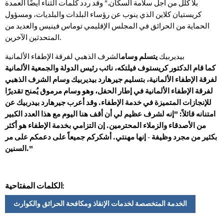
بلا كلل من أجل سلامة السكان." وقد ردد كلمات الثناء أيضًا العمدة
كريستيان كلاين الذي ينوب عن رؤساء البلدات والبلديات، ومسؤول
الحماية من الحرائق في المجلس الإقليمي توماس فينيس والعديد من
المتحدثين الآخرين.
بيديربيك
يتسلم وسام
الشرف الذهبي لفرقة الإطفاء الألمانية
كما قام الدكتور كريستوف فيلتكه، نائب رئيس الدولة والجمعية الألمانية
لفرقة الإطفاء الألمانية، بتسليم جيرهارد بيديربيك وسام الشرف الذهبي
لفرقة الإطفاء الألمانية في إطار الحفل، وهو وسام مرموق يُمنح تقديرًا
للإنجازات المتميزة في خدمة الإطفاء. وقد أعرب جيرهارد بيدربيك عن
امتنانه قائلاً: "إنه لشرف عظيم لي أن أقف هنا اليوم مع هذا العدد الكبير
من الأصدقاء والزملاء المحترمين. إن التزامي بخدمة الإطفاء هو أكثر
بكثير من مجرد وظيفة - إنها مهنتي. أشكركم جميعاً على دعمكم على مر
السنين."
الكلمات المفتاحية:
الخدمة المتخصصة لخدمات الإنقاذ ومكافحة الحرائق والكوارث