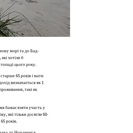
ному морі та до Бад-
які хотіли б
топаді цього року.
старше 65 років і мати
охід визначається як 1
 проживання, такі як
жя бажає взяти участь у
у, які тільки досягли 60-
65 років.
здка до Нордерні в