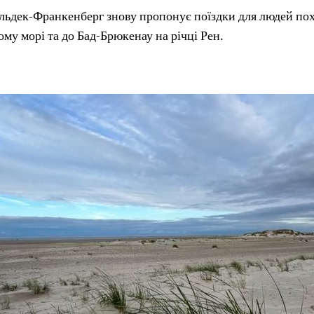
льдек-Франкенберг знову пропонує поїздки для людей пох
му морі та до Бад-Брюкенау на річці Рен.