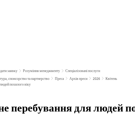
мувати та подати заявку
рости та розвива
дати заявку
Розуміння менеджменту
Спеціалізовані послуги
ьтура, спонсорство та партнерство
Преса
Архів преси
2026
Квітень
 людей похилого віку
не перебування для людей п