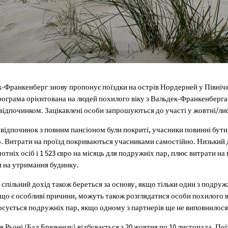
к-Франкенберг знову пропонує поїздки на острів Нордерней у Північ
рограма орієнтована на людей похилого віку з Вальдек-Франкенберга, 
ідпочинком. Зацікавлені особи запрошуються до участі у жовтні/лис
 відпочинок з повним пансіоном були покриті, учасники повинні бути 
. Витрати на проїзд покриваються учасниками самостійно. Низький д
мотніх осіб і 1 523 євро на місяць для подружніх пар, плюс витрати на
и на утримання будинку.
спільний дохід також береться за основу, якщо тільки один з подруж
що є особливі причини, можуть також розглядатися особи похилого вік
тосується подружніх пар, якщо одному з партнерів ще не виповнилося 
 Рьоні (Бад Брюкенау) відбувається з 20 жовтня по 10 листопада. Пої