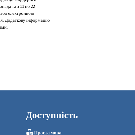
пада та з 11 по 22
6 або електронною
ція. Додаткову інформацію
ими.
Доступність
Проста мова