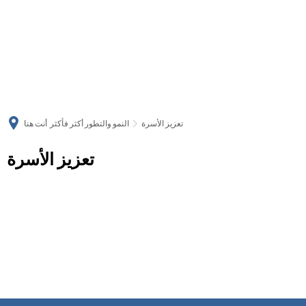
українська
türkçe
english
العربية
persisch
deutsch
تعزيز الأسرة
النمو والتطور أكثر فأكثر
أنت هنا
تعزيز الأسرة
تعزيز
الأسرة