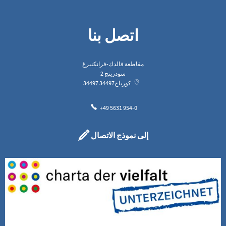
اتصل بنا
مقاطعة فالدك-فرانكنبرغ
سودرينج 2
كورباخ
34497
34497
+49 5631 954-0
إلى نموذج الاتصال