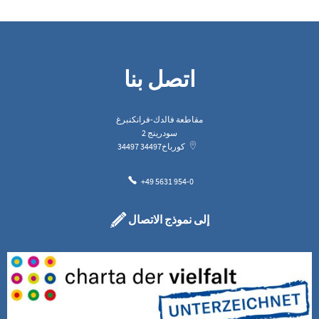
اتصل بنا
مقاطعة فالدك-فرانكنبرغ
سودرينج 2
كورباخ
34497
34497
+49 5631 954-0
إلى نموذج الاتصال