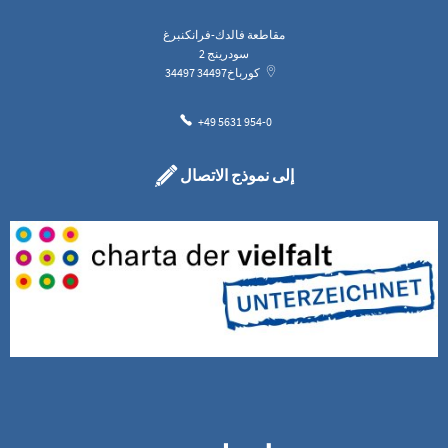
مقاطعة فالدك-فرانكنبرغ
سودرينج 2
كورباخ
34497
34497
+49 5631 954-0
إلى نموذج الاتصال