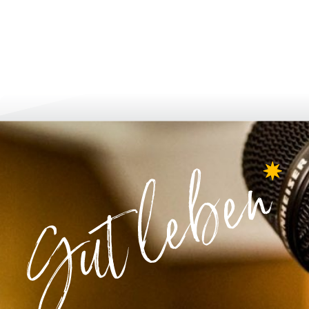
мувати та подати заявку
рости та розвива