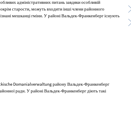
особливих адміністративних питань завдяки особливій
й, окрім старости, можуть входити інші члени районного
обізнані мешканці гміни. У районі Вальдек-Франкенберг існують
ldeckische Domanialverwaltung району Вальдек-Франкенберг
айонної ради. У районі Вальдек-Франкенберг діють такі