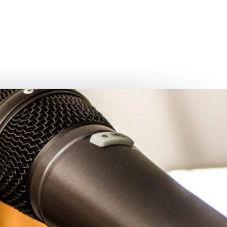
български
українська
türkçe
english
العربية
persisch
deutsch
тися
живи та насолоджуйся