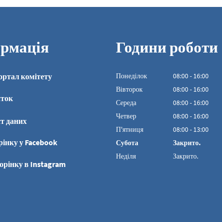
рмація
Години роботи
ортал комітету
Понеділок
08
:
00
-
16:00
З 08:00 до 16:00
Вівторок
08
:
00
-
16:00
иток
З 08:00 до 16:00
Середа
08
:
00
-
16:00
З 08:00 до 16:00
Четвер
08
:
00
-
16:00
т даних
З 08:00 до 16:00
П'ятниця
08
:
00
-
13:00
З 08:00 до 13:00
рінку у Facebook
Субота
Закрито.
Неділя
Закрито.
орінку в Instagram