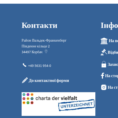
Контакти
Інфо
Район Вальдек-Франкенберг
На п
Південне кільце 2
Відб
34497
Корбач
Захис
+49 5631 954-0
На сто
До контактної форми
На ст