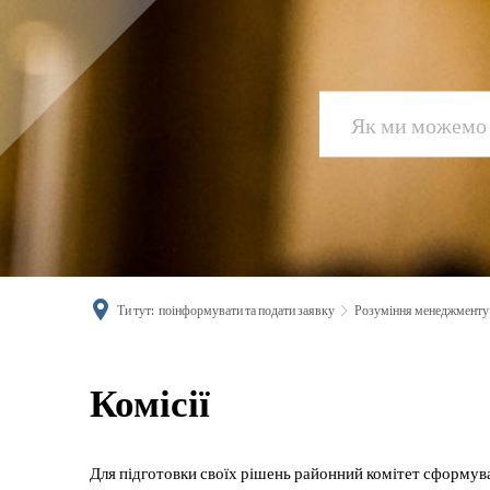
Ти тут:
поінформувати та подати заявку
Розуміння менеджменту
Комісії
Комісії
Для підготовки своїх рішень районний комітет сформував