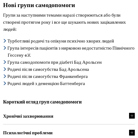
Нові групи самодопомоги
Групи за наступними темами наразі створюються або були
створені протягом року і все ще шукають нових зацікавлених
людей:
Турботливі родичі та опікуни психічно хворих людей
Група інтересів пацієнтів з нирковою недостатністю Північного
Гессену e.V.
Група самодопомоги при діабеті Бад Арольсен
Родичі після самогубства Бад Арольсена
Родичі після самогубства Франкенберга
Родичі людей з деменцією Баттенберга
Короткий огляд груп самодопомоги
Хронічні захворювання
Психологічні проблеми