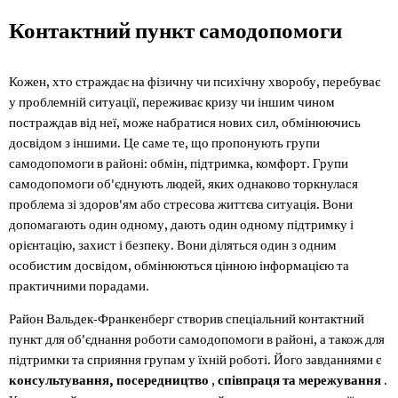
Групи
Контактний пункт самодопомоги
самодопомоги
Кожен, хто страждає на фізичну чи психічну хворобу, перебуває
у проблемній ситуації, переживає кризу чи іншим чином
постраждав від неї, може набратися нових сил, обмінюючись
досвідом з іншими. Це саме те, що пропонують групи
самодопомоги в районі: обмін, підтримка, комфорт. Групи
самодопомоги об'єднують людей, яких однаково торкнулася
проблема зі здоров'ям або стресова життєва ситуація. Вони
допомагають один одному, дають один одному підтримку і
орієнтацію, захист і безпеку. Вони діляться один з одним
особистим досвідом, обмінюються цінною інформацією та
практичними порадами.
Район Вальдек-Франкенберг створив спеціальний контактний
пункт для об'єднання роботи самодопомоги в районі, а також для
підтримки та сприяння групам у їхній роботі. Його завданнями є
консультування, посередництво
,
співпраця та мережування
.