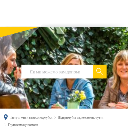
українська
türkçe
english
العربية
persisch
deutsch
Ти тут:
живи та насолоджуйся
Підтримуйте гарне самопочуття
Групи самодопомоги