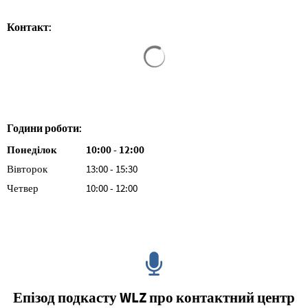
Контакт:
Результати пошуку завантажен
Години роботи:
Понеділок
10
:
00
-
12:00
З 10:00 до 12:00
Вівторок
13:00
-
15:30
З 13:00 до 15:30
Четвер
10
:
00
-
12:00
З 10:00 до 12:00
Епізод подкасту WLZ про контактний центр