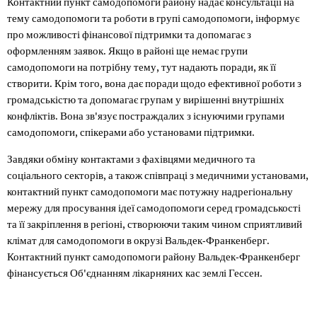
Контактний пункт самодопомоги району надає консультації на
тему самодопомоги та роботи в групі самодопомоги, інформує
про можливості фінансової підтримки та допомагає з
оформленням заявок. Якщо в районі ще немає групи
самодопомоги на потрібну тему, тут надають поради, як її
створити. Крім того, вона дає поради щодо ефективної роботи з
громадськістю та допомагає групам у вирішенні внутрішніх
конфліктів. Вона зв'язує постраждалих з існуючими групами
самодопомоги, спікерами або установами підтримки.
Завдяки обміну контактами з фахівцями медичного та
соціального секторів, а також співпраці з медичними установами,
контактний пункт самодопомоги має потужну надрегіональну
мережу для просування ідеї самодопомоги серед громадськості
та її закріплення в регіоні, створюючи таким чином сприятливий
клімат для самодопомоги в окрузі Вальдек-Франкенберг.
Контактний пункт самодопомоги району Вальдек-Франкенберг
фінансується Об'єднанням лікарняних кас землі Гессен.