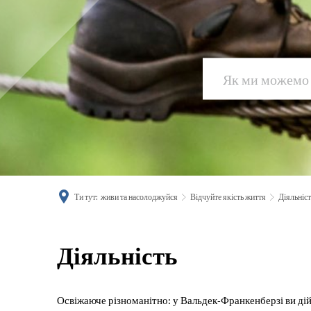
Ти тут:
живи та насолоджуйся
Відчуйте якість життя
Діяльніст
Діяльність
Діяльність
Освіжаюче різноманітно: у Вальдек-Франкенберзі ви дій