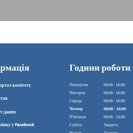
рмація
Години роботи
ортал комітету
Понеділок
08
:
00
-
16:00
З 08:00 до 16:00
Вівторок
08
:
00
-
16:00
иток
З 08:00 до 16:00
Середа
08
:
00
-
16:00
З 08:00 до 16:00
Четвер
08
:
00
-
16:00
т даних
З 08:00 до 16:00
П'ятниця
08
:
00
-
13:00
З 08:00 до 13:00
рінку у Facebook
Субота
Закрито.
Неділя
Закрито.