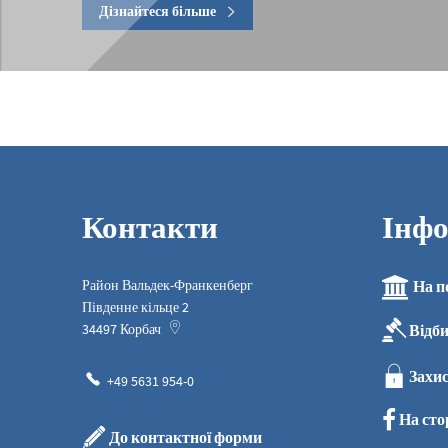
Дізнайтеся більше
Контакти
Інфо
Район Вальдек-Франкенберг
На п
Південне кільце 2
Відб
34497
Корбач
Захис
+49 5631 954-0
На сто
До контактної форми