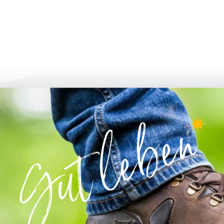
мувати та подати заявку
рости та розвива