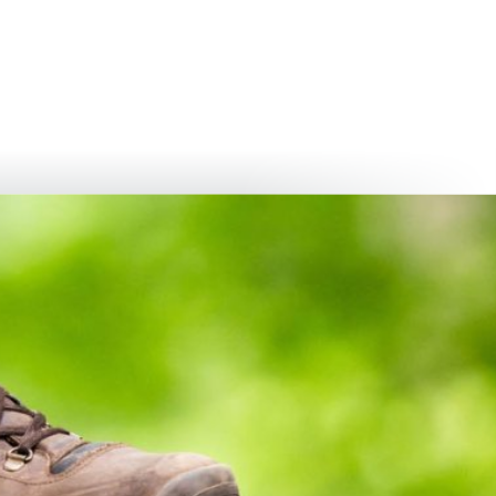
български
українська
türkçe
english
العربية
persisch
deutsch
тися
живи та насолоджуйся