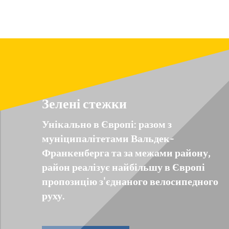
Зелені стежки
Унікально в Європі: разом з
муніципалітетами Вальдек-
Франкенберга та за межами району,
район реалізує найбільшу в Європі
пропозицію з'єднаного велосипедного
руху.