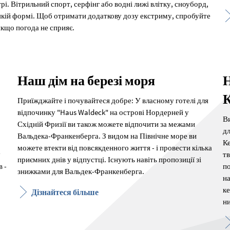
рі. Вітрильний спорт, серфінг або водні лижі влітку, сноуборд,
ь-якій формі. Щоб отримати додаткову дозу екстриму, спробуйте
 якщо погода не сприяє.
Наш дім на березі моря
Н
Приїжджайте і почувайтеся добре: У власному готелі для
відпочинку "Haus Waldeck" на острові Нордерней у
Ви
Східній Фризії ви також можете відпочити за межами
дл
Вальдека-Франкенберга. З видом на Північне море ви
Ке
можете втекти від повсякденного життя - і провести кілька
у
тв
приємних днів у відпустці. Існують навіть пропозиції зі
 -
по
знижками для Вальдек-Франкенберга.
на
ке
Дізнайтеся більше
н