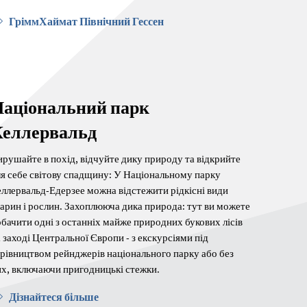
ГріммХаймат Північний Гессен
аціональний парк
Келлервальд
рушайте в похід, відчуйте дику природу та відкрийте
я себе світову спадщину: У Національному парку
ллервальд-Едерзее можна відстежити рідкісні види
арин і рослин. Захоплююча дика природа: тут ви можете
бачити одні з останніх майже природних букових лісів
 заході Центральної Європи - з екскурсіями під
рівництвом рейнджерів національного парку або без
их, включаючи пригодницькі стежки.
Дізнайтеся більше