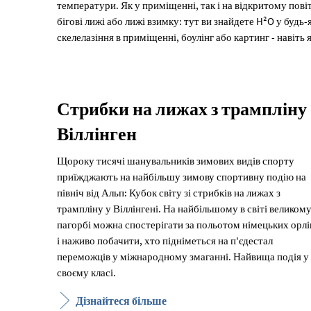
температури. Як у приміщенні, так і на відкритому повіт
бігові лижі або лижі взимку: тут ви знайдете H²O у буд
скелелазіння в приміщенні, боулінг або картинг - навіть
Стрибки на лижах з трампліну
Віллінген
Щороку тисячі шанувальників зимових видів спорту
приїжджають на найбільшу зимову спортивну подію на
північ від Альп: Кубок світу зі стрибків на лижах з
трампліну у Віллінгені. На найбільшому в світі великом
пагорбі можна спостерігати за польотом німецьких орлів
і наживо побачити, хто підніметься на п'єдестал
переможців у міжнародному змаганні. Найвища подія у
своєму класі.
Дізнайтеся більше