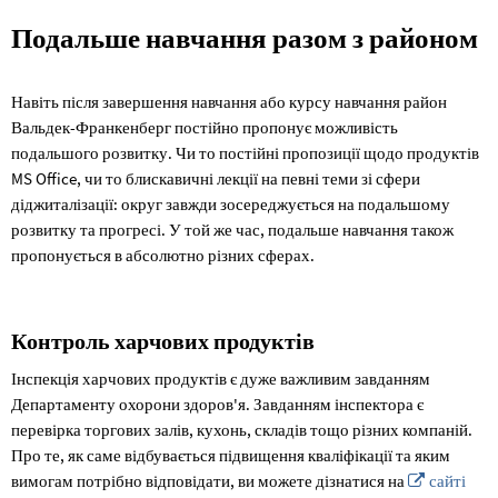
Подальша
Подальше навчання разом з районом
освіта
Навіть після завершення навчання або курсу навчання район
Вальдек-Франкенберг постійно пропонує можливість
подальшого розвитку. Чи то постійні пропозиції щодо продуктів
MS Office, чи то блискавичні лекції на певні теми зі сфери
діджиталізації: округ завжди зосереджується на подальшому
розвитку та прогресі. У той же час, подальше навчання також
пропонується в абсолютно різних сферах.
Контроль харчових продуктів
Інспекція харчових продуктів є дуже важливим завданням
Департаменту охорони здоров'я. Завданням інспектора є
перевірка торгових залів, кухонь, складів тощо різних компаній.
Про те, як саме відбувається підвищення кваліфікації та яким
вимогам потрібно відповідати, ви можете дізнатися на
сайті