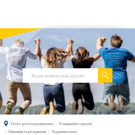
українська
türkçe
english
العربية
persisch
deutsch
Ти тут:
рости та розвиватися
Розширюйте горизонт
Навчання та дослідження
Подальша освіта