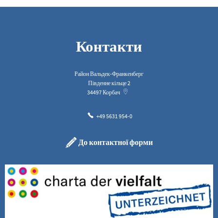
Контакти
Район Вальдек-Франкенберг
Південне кільце 2
34497
Корбач
+49 5631 954-0
До контактної форми