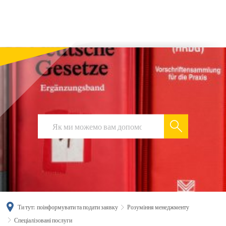
українська
türkçe
english
العربية
persisch
deutsch
Ти тут:
поінформувати та подати заявку
Розуміння менеджменту
Спеціалізовані послуги