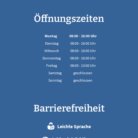
Öffnungszeiten
Montag
08:00
-
16:00
Uhr
Von 08:00 bis 16:00 Uhr
Dienstag
08:00
-
16:00
Uhr
Von 08:00 bis 16:00 Uhr
Mittwoch
08:00
-
16:00
Uhr
Von 08:00 bis 16:00 Uhr
Donnerstag
08:00
-
16:00
Uhr
Von 08:00 bis 16:00 Uhr
Freitag
08:00
-
13:00
Uhr
Von 08:00 bis 13:00 Uhr
Samstag
geschlossen
Sonntag
geschlossen
Barrierefreiheit
Leichte Sprache