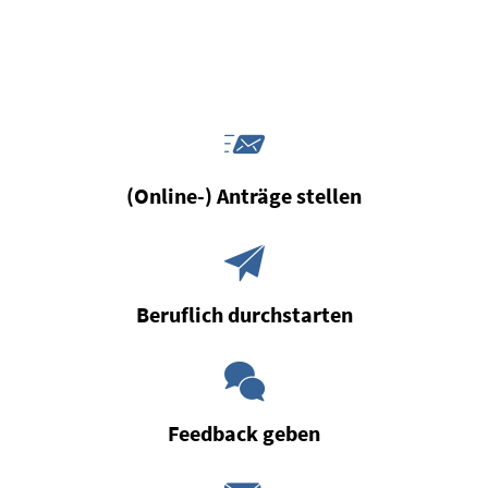
українська
türkçe
english
العربية
persisch
deutsch
landkreis-
waldeck-
(Online-) Anträge stellen
frankenberg
Beruflich durchstarten
Feedback geben