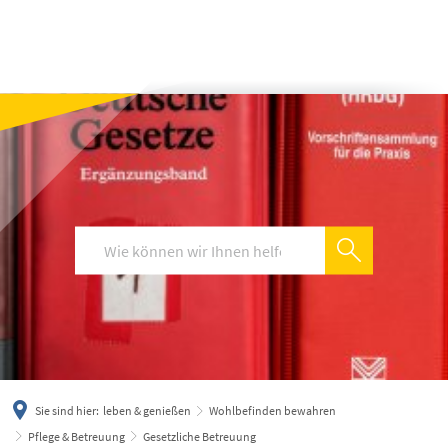
українська
türkçe
english
العربية
persisch
deutsch
Sie sind hier:
leben & genießen
Wohlbefinden bewahren
Pflege & Betreuung
Gesetzliche Betreuung