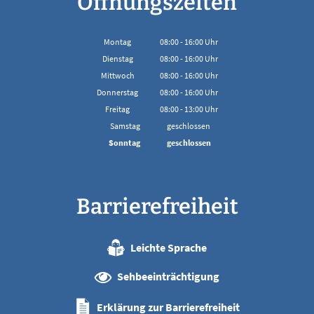
Öffnungszeiten
Montag
08:00
-
16:00
Uhr
Von 08:00 bis 16:00 Uhr
Dienstag
08:00
-
16:00
Uhr
Von 08:00 bis 16:00 Uhr
Mittwoch
08:00
-
16:00
Uhr
Von 08:00 bis 16:00 Uhr
Donnerstag
08:00
-
16:00
Uhr
Von 08:00 bis 16:00 Uhr
Freitag
08:00
-
13:00
Uhr
Von 08:00 bis 13:00 Uhr
Samstag
geschlossen
Sonntag
geschlossen
Barrierefreiheit
Leichte Sprache
Sehbeeinträchtigung
Erklärung zur Barrierefreiheit