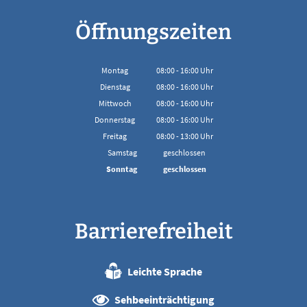
Öffnungszeiten
Montag
08:00
-
16:00
Uhr
Von 08:00 bis 16:00 Uhr
Dienstag
08:00
-
16:00
Uhr
Von 08:00 bis 16:00 Uhr
Mittwoch
08:00
-
16:00
Uhr
Von 08:00 bis 16:00 Uhr
Donnerstag
08:00
-
16:00
Uhr
Von 08:00 bis 16:00 Uhr
Freitag
08:00
-
13:00
Uhr
Von 08:00 bis 13:00 Uhr
Samstag
geschlossen
Sonntag
geschlossen
Barrierefreiheit
Leichte Sprache
Sehbeeinträchtigung