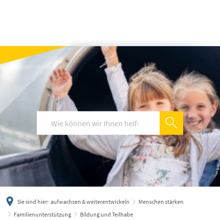
українська
türkçe
english
العربية
persisch
deutsch
Sie sind hier:
aufwachsen & weiterentwickeln
Menschen stärken
Familienunterstützung
Bildung und Teilhabe