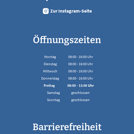
Zur Instagram-Seite
Öffnungszeiten
Montag
08:00
-
16:00
Uhr
Von 08:00 bis 16:00 Uhr
Dienstag
08:00
-
16:00
Uhr
Von 08:00 bis 16:00 Uhr
Mittwoch
08:00
-
16:00
Uhr
Von 08:00 bis 16:00 Uhr
Donnerstag
08:00
-
16:00
Uhr
Von 08:00 bis 16:00 Uhr
Freitag
08:00
-
13:00
Uhr
Von 08:00 bis 13:00 Uhr
Samstag
geschlossen
Sonntag
geschlossen
Barrierefreiheit