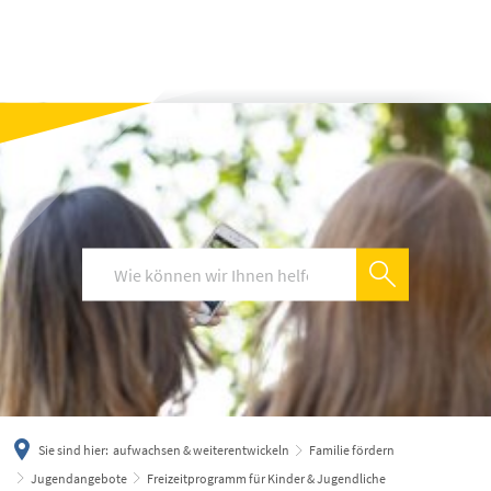
українська
türkçe
english
العربية
persisch
deutsch
Sie sind hier:
aufwachsen & weiterentwickeln
Familie fördern
Jugendangebote
Freizeitprogramm für Kinder & Jugendliche