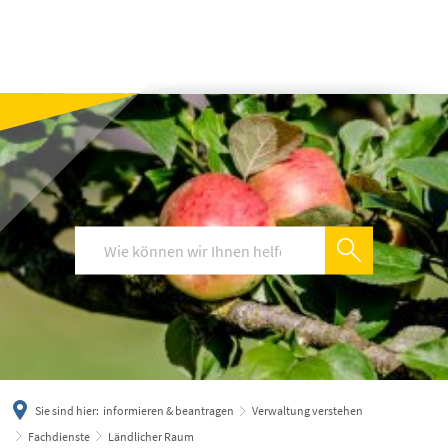
українська
türkçe
english
العربية
persisch
deutsch
Sie sind hier:
informieren & beantragen
Verwaltung verstehen
Fachdienste
Ländlicher Raum