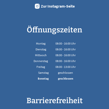
Zur Instagram-Seite
Öffnungszeiten
Montag
08:00
-
16:00
Uhr
Von 08:00 bis 16:00 Uhr
Dienstag
08:00
-
16:00
Uhr
Von 08:00 bis 16:00 Uhr
Mittwoch
08:00
-
16:00
Uhr
Von 08:00 bis 16:00 Uhr
Donnerstag
08:00
-
16:00
Uhr
Von 08:00 bis 16:00 Uhr
Freitag
08:00
-
13:00
Uhr
Von 08:00 bis 13:00 Uhr
Samstag
geschlossen
Sonntag
geschlossen
Barrierefreiheit