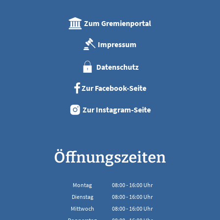
Zum Gremienportal
Impressum
Datenschutz
Zur Facebook-Seite
Zur Instagram-Seite
Öffnungszeiten
Montag
08:00
-
16:00
Uhr
Von 08:00 bis 16:00 Uhr
Dienstag
08:00
-
16:00
Uhr
Von 08:00 bis 16:00 Uhr
Mittwoch
08:00
-
16:00
Uhr
Von 08:00 bis 16:00 Uhr