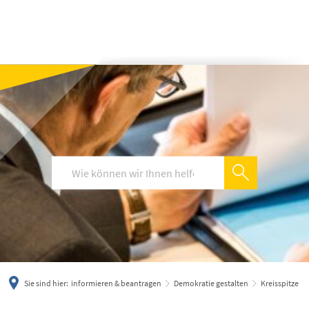
українська
türkçe
english
العربية
persisch
deutsch
Sie sind hier:
informieren & beantragen
Demokratie gestalten
Kreisspitze