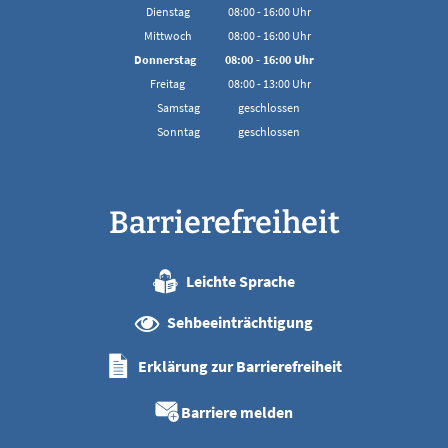
Von 08:00 bis 16:00 Uhr
Dienstag
08:00
-
16:00
Uhr
Von 08:00 bis 16:00 Uhr
Mittwoch
08:00
-
16:00
Uhr
Von 08:00 bis 16:00 Uhr
Donnerstag
08:00
-
16:00
Uhr
Von 08:00 bis 16:00 Uhr
Freitag
08:00
-
13:00
Uhr
Von 08:00 bis 13:00 Uhr
Samstag
geschlossen
Sonntag
geschlossen
Barrierefreiheit
Leichte Sprache
Sehbeeinträchtigung
Erklärung zur Barrierefreiheit
Barriere melden