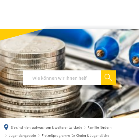
українська
türkçe
english
العربية
persisch
deutsch
Sie sind hier:
aufwachsen & weiterentwickeln
Familie fördern
Jugendangebote
Freizeitprogramm für Kinder & Jugendliche