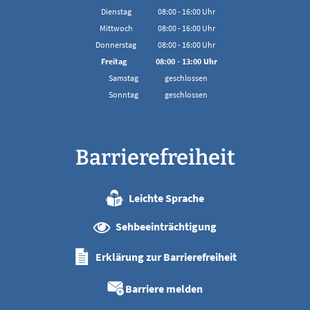
Von 08:00 bis 16:00 Uhr
Dienstag
08:00
-
16:00
Uhr
Von 08:00 bis 16:00 Uhr
Mittwoch
08:00
-
16:00
Uhr
Von 08:00 bis 16:00 Uhr
Donnerstag
08:00
-
16:00
Uhr
Von 08:00 bis 16:00 Uhr
Freitag
08:00
-
13:00
Uhr
Von 08:00 bis 13:00 Uhr
Samstag
geschlossen
Sonntag
geschlossen
Barrierefreiheit
Leichte Sprache
Sehbeeinträchtigung
Erklärung zur Barrierefreiheit
Barriere melden