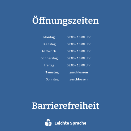
Öffnungszeiten
Montag
08:00
-
16:00
Uhr
Von 08:00 bis 16:00 Uhr
Dienstag
08:00
-
16:00
Uhr
Von 08:00 bis 16:00 Uhr
Mittwoch
08:00
-
16:00
Uhr
Von 08:00 bis 16:00 Uhr
Donnerstag
08:00
-
16:00
Uhr
Von 08:00 bis 16:00 Uhr
Freitag
08:00
-
13:00
Uhr
Von 08:00 bis 13:00 Uhr
Samstag
geschlossen
Sonntag
geschlossen
Barrierefreiheit
Leichte Sprache