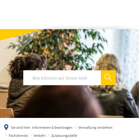
українська
türkçe
english
العربية
persisch
deutsch
Sie sind hier:
informieren & beantragen
Verwaltung verstehen
Fachdienste
Verkehr
Zulassungsstelle