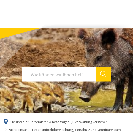
українська
türkçe
english
العربية
persisch
deutsch
Sie sind hier:
informieren & beantragen
Verwaltung verstehen
Fachdienste
Lebensmittelüberwachung, Tierschutz und Veterinärwesen