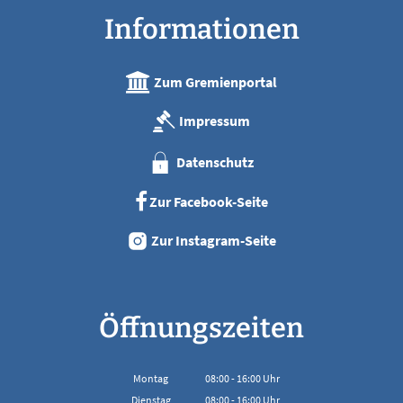
Informationen
Zum Gremienportal
Impressum
Datenschutz
Zur Facebook-Seite
Zur Instagram-Seite
Öffnungszeiten
Montag
08:00
-
16:00
Uhr
Von 08:00 bis 16:00 Uhr
Dienstag
08:00
-
16:00
Uhr