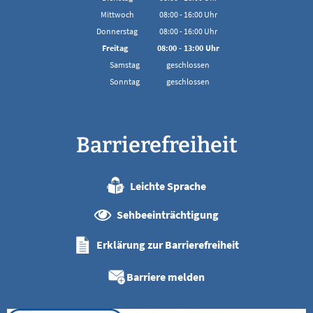
Von 08:00 bis 16:00 Uhr
Mittwoch
08:00
-
16:00
Uhr
Von 08:00 bis 16:00 Uhr
Donnerstag
08:00
-
16:00
Uhr
Von 08:00 bis 16:00 Uhr
Freitag
08:00
-
13:00
Uhr
Von 08:00 bis 13:00 Uhr
Samstag
geschlossen
Sonntag
geschlossen
Barrierefreiheit
Leichte Sprache
Sehbeeinträchtigung
Erklärung zur Barrierefreiheit
Barriere melden