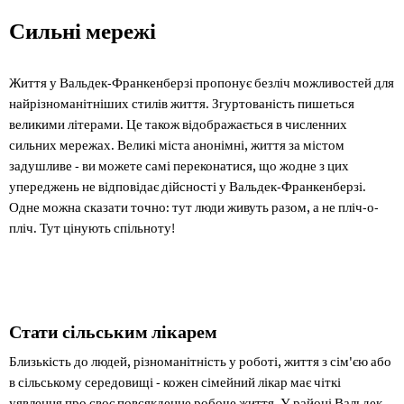
Сильні
Сильні мережі
мережі
Життя у Вальдек-Франкенберзі пропонує безліч можливостей для
найрізноманітніших стилів життя. Згуртованість пишеться
великими літерами. Це також відображається в численних
сильних мережах. Великі міста анонімні, життя за містом
задушливе - ви можете самі переконатися, що жодне з цих
упереджень не відповідає дійсності у Вальдек-Франкенберзі.
Одне можна сказати точно: тут люди живуть разом, а не пліч-о-
пліч. Тут цінують спільноту!
Стати сільським лікарем
Близькість до людей, різноманітність у роботі, життя з сім'єю або
в сільському середовищі - кожен сімейний лікар має чіткі
уявлення про своє повсякденне робоче життя. У районі Вальдек-