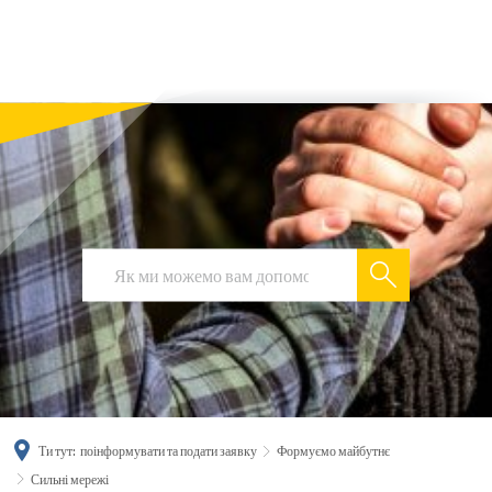
українська
türkçe
english
العربية
persisch
deutsch
Ти тут:
поінформувати та подати заявку
Формуємо майбутнє
Сильні мережі