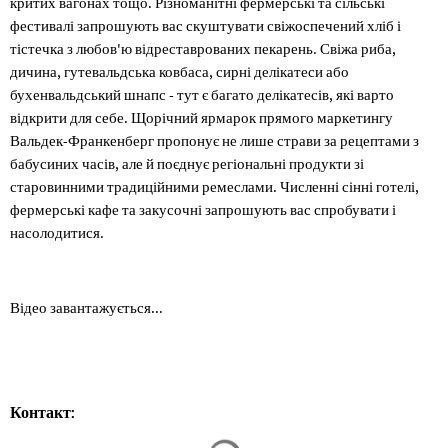
критих вагонах тощо. Різноманітні фермерські та сільські
фестивалі запрошують вас скуштувати свіжоспечений хліб і
тістечка з любов'ю відреставрованих пекарень. Свіжа риба,
дичина, гутевальдська ковбаса, сирні делікатеси або
бухенвальдський шнапс - тут є багато делікатесів, які варто
відкрити для себе. Щорічний ярмарок прямого маркетингу
Вальдек-Франкенберг пропонує не лише страви за рецептами з
бабусиних часів, але й поєднує регіональні продукти зі
старовинними традиційними ремеслами. Численні сінні готелі,
фермерські кафе та закусочні запрошують вас спробувати і
насолодитися.
Відео завантажується...
Контакт:
Результати пошуку завантажен