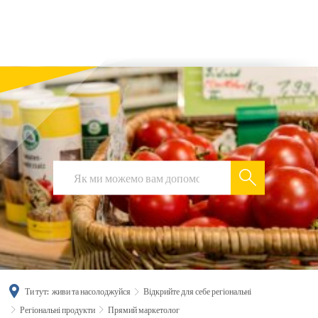
українська
türkçe
english
العربية
persisch
deutsch
Ти тут:
живи та насолоджуйся
Відкрийте для себе регіональні
Регіональні продукти
Прямий маркетолог