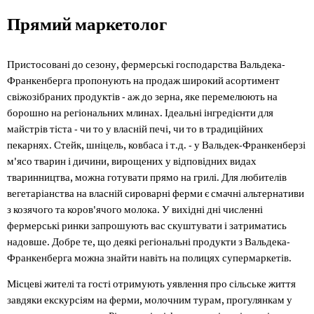
Прямий
Прямий маркетолог
маркетолог
Пристосовані до сезону, фермерські господарства Вальдека-
Франкенберга пропонують на продаж широкий асортимент
свіжозібраних продуктів - аж до зерна, яке перемелюють на
борошно на регіональних млинах. Ідеальні інгредієнти для
майстрів тіста - чи то у власній печі, чи то в традиційних
пекарнях. Стейк, шніцель, ковбаса і т.д. - у Вальдек-Франкенберзі
м'ясо тварин і дичини, вирощених у відповідних видах
тваринництва, можна готувати прямо на грилі. Для любителів
вегетаріанства на власній сироварні ферми є смачні альтернативи
з козячого та коров'ячого молока. У вихідні дні численні
фермерські ринки запрошують вас скуштувати і затриматись
надовше. Добре те, що деякі регіональні продукти з Вальдека-
Франкенберга можна знайти навіть на полицях супермаркетів.
Місцеві жителі та гості отримують уявлення про сільське життя
завдяки екскурсіям на ферми, молочним турам, прогулянкам у