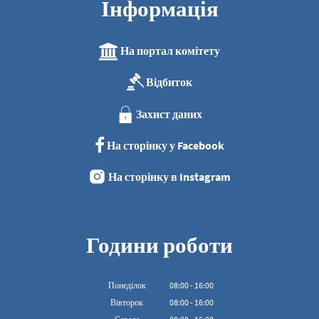
Інформація
На портал комітету
Відбиток
Захист даних
На сторінку у Facebook
На сторінку в Instagram
Години роботи
Понеділок
08
:
00
-
16:00
З 08:00 до 16:00
Вівторок
08
:
00
-
16:00
З 08:00 до 16:00