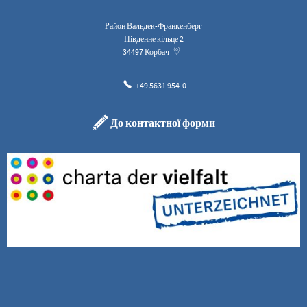
Район Вальдек-Франкенберг
Південне кільце 2
34497
Корбач
+49 5631 954-0
До контактної форми