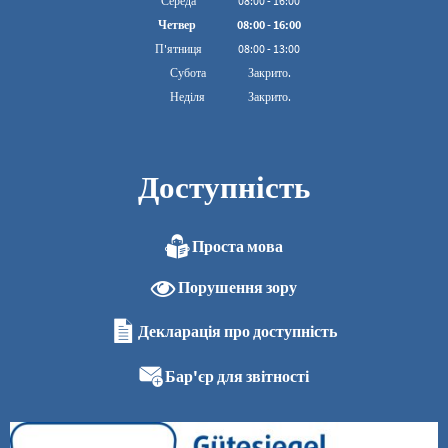
Середа
08
:
00
-
16:00
З 08:00 до 16:00
Четвер
08
:
00
-
16:00
З 08:00 до 16:00
П'ятниця
08
:
00
-
13:00
З 08:00 до 13:00
Субота
Закрито.
Неділя
Закрито.
Доступність
Проста мова
Порушення зору
Декларація про доступність
Бар'єр для звітності