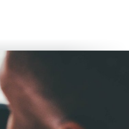
български
українська
türkçe
english
العربية
persisch
deutsch
тися
живи та насолоджуйся