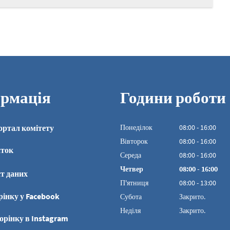
рмація
Години роботи
ортал комітету
Понеділок
08
:
00
-
16:00
З 08:00 до 16:00
Вівторок
08
:
00
-
16:00
иток
З 08:00 до 16:00
Середа
08
:
00
-
16:00
З 08:00 до 16:00
Четвер
08
:
00
-
16:00
т даних
З 08:00 до 16:00
П'ятниця
08
:
00
-
13:00
З 08:00 до 13:00
рінку у Facebook
Субота
Закрито.
Неділя
Закрито.
орінку в Instagram