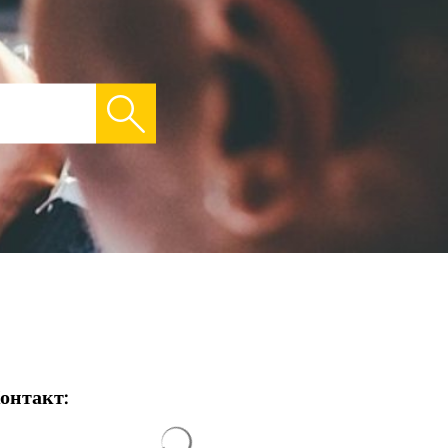
онтакт:
Результати пошуку завантажено