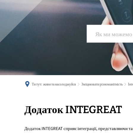
Ти тут:
живи та насолоджуйся
Зміцнювати різноманітність
Інт
Інтегрований
Додаток INTEGREAT
додаток
Додаток INTEGREAT сприяє інтеграції, представляючи т