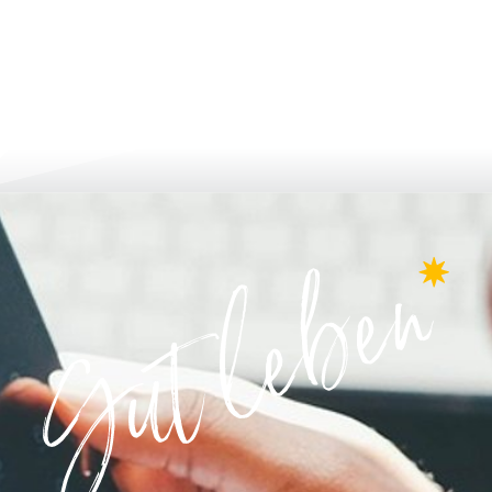
мувати та подати заявку
рости та розвива