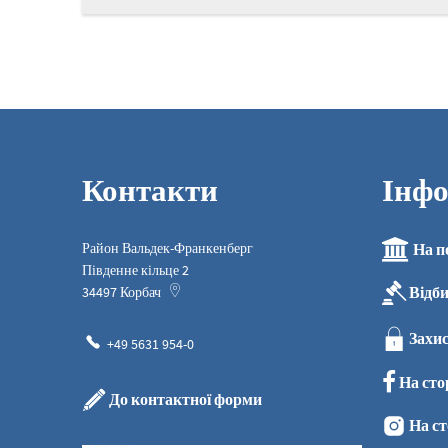
Контакти
Інфо
Район Вальдек-Франкенберг
На п
Південне кільце 2
Відб
34497
Корбач
Захис
+49 5631 954-0
На сто
До контактної форми
На ст