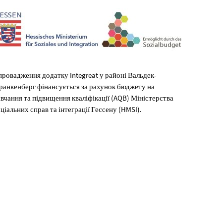
ровадження додатку Integreat у районі Вальдек-
ранкенберг фінансується за рахунок бюджету на
вчання та підвищення кваліфікації (AQB) Міністерства
ціальних справ та інтеграції Гессену (HMSI).