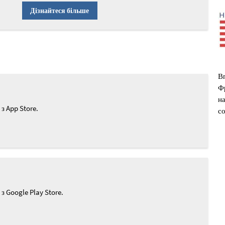
Дізнайтеся більше
Вп
Ф
на
 App Store.
со
 Google Play Store.