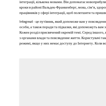
інтеграції, кількома мовами. Він допомагає новоприбулим
кроки в районі Вальдек-Франкенберг, мова, сім'я, здоров
працівників у сфері інтеграції, щоб полегшити та приш
Integreat - це путівник, який допоможе вам у повсякден
особи, а також поради та підказки, які допоможуть вам з
Кожен розділ присвячений окремій темі. Серед іншого, 
з органами влади та повсякденне життя. Користувачі т
режимі, якщо у них немає доступу до Інтернету. Коли во