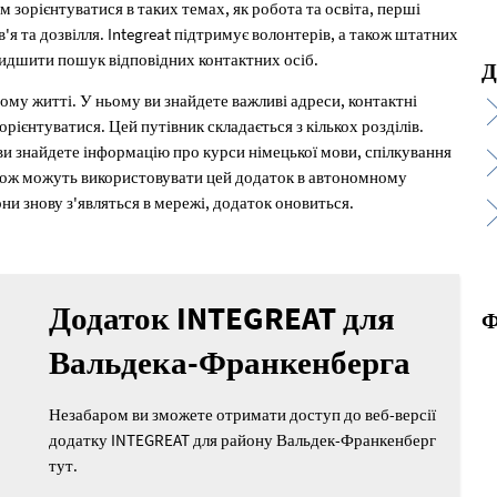
 зорієнтуватися в таких темах, як робота та освіта, перші
'я та дозвілля. Integreat підтримує волонтерів, а також штатних
видшити пошук відповідних контактних осіб.
Д
ному житті. У ньому ви знайдете важливі адреси, контактні
орієнтуватися. Цей путівник складається з кількох розділів.
ви знайдете інформацію про курси німецької мови, спілкування
акож можуть використовувати цей додаток в автономному
ни знову з'являться в мережі, додаток оновиться.
Додаток INTEGREAT для
Ф
Вальдека-Франкенберга
Незабаром ви зможете отримати доступ до веб-версії
додатку INTEGREAT для району Вальдек-Франкенберг
тут.