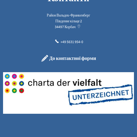
Район Вальдек-Франкенберг
Південне кільце 2
34497
Корбач
+49 5631 954-0
До контактної форми