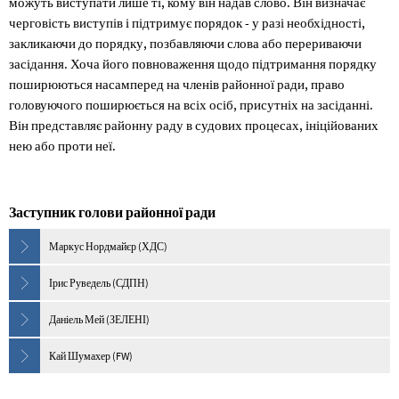
можуть виступати лише ті, кому він надав слово. Він визначає
черговість виступів і підтримує порядок - у разі необхідності,
закликаючи до порядку, позбавляючи слова або перериваючи
засідання. Хоча його повноваження щодо підтримання порядку
поширюються насамперед на членів районної ради, право
головуючого поширюється на всіх осіб, присутніх на засіданні.
Він представляє районну раду в судових процесах, ініційованих
нею або проти неї.
Заступник голови районної ради
Маркус Нордмайєр (ХДС)
Ірис Руведель (СДПН)
Даніель Мей (ЗЕЛЕНІ)
Кай Шумахер (FW)