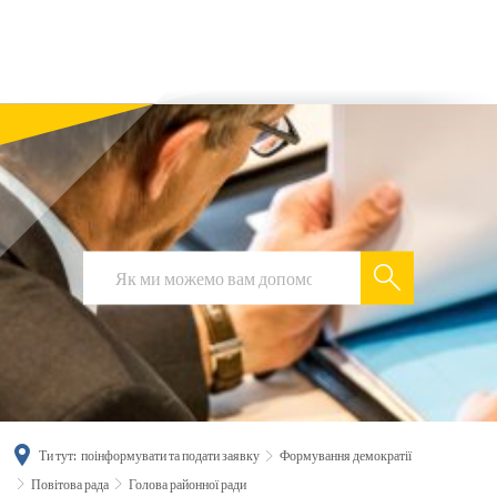
українська
türkçe
english
العربية
persisch
deutsch
Ти тут:
поінформувати та подати заявку
Формування демократії
Повітова рада
Голова районної ради