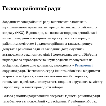
Голова
Голова районної ради
районної
Завдання голови районної ради випливають з положень
ради
муніципального права, насамперед з Гессенського районного
кодексу (HKO). Відповідно, він визначає порядок денний, час і
місце проведення пленарних засідань у тісній співпраці з
районним комітетом і радою старійшин, а також запрошує
депутатів районної ради на засідання, дотримуючись
встановлених законом термінів і формальних вимог. Він/вона
відповідає за справедливе та неупереджене головування на
засіданнях відповідно до правил, викладених у
Регламенті
окружної ради. Це включає, серед іншого, обов'язок відкривати і
закривати засідання, виносити питання на обговорення,
головувати в дебатах, голосувати за подання окружного комітету
і пропозиції, а також проводити вибори.
Голова районної ради повинен зберігати гідність районної ради
та забезпечувати спокійний хід засідання. У районних зборах