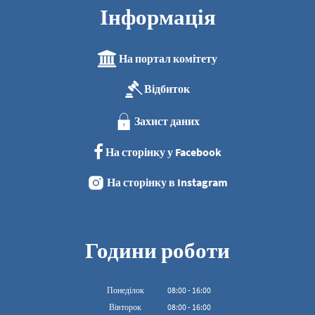
Інформація
На портал комітету
Відбиток
Захист даних
На сторінку у Facebook
На сторінку в Instagram
Години роботи
Понеділок
08
:
00
-
16:00
З 08:00 до 16:00
Вівторок
08
:
00
-
16:00