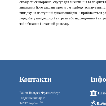
складається щорічно, слугує для визначення та покриття
виконання його завдань протягом періоду асигнувань. 
випадку на наступний фінансовий рік - і приймаються 
передбачувані доходи і витрати або надходження і витра
зобов'язання і штатний розклад.
Контакти
Інфо
Район Вальдек-Франкенберг
На п
Південне кільце 2
Відб
34497
Корбач