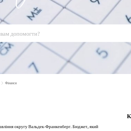
Фінанси
К
авління округу Вальдек-Франкенберг. Бюджет, який