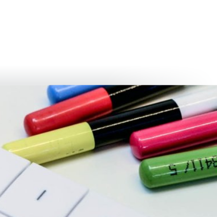
български
українська
türkçe
english
العربية
persisch
deutsch
тися
живи та насолоджуйся