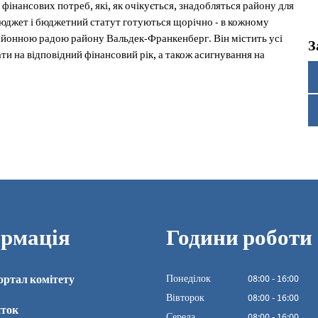
 фінансових потреб, які, як очікується, знадобляться району для
Бюджет і бюджетний статут готуються щорічно - в кожному
районною радою району Вальдек-Франкенберг. Він містить усі
З
ти на відповідний фінансовий рік, а також асигнування на
рмація
Години роботи
ортал комітету
Понеділок
08
:
00
-
16:00
З 08:00 до 16:00
Вівторок
08
:
00
-
16:00
иток
З 08:00 до 16:00
Середа
08
:
00
-
16:00