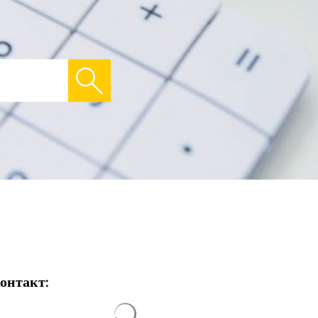
онтакт:
Результати пошуку завантажено