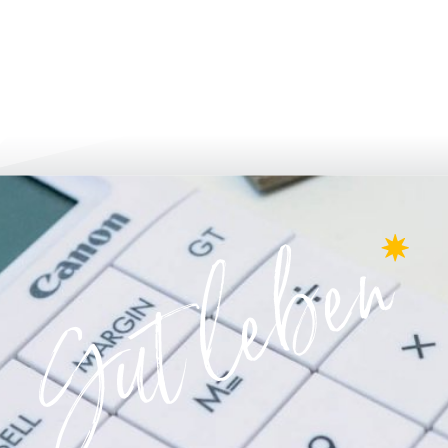
мувати та подати заявку
рости та розвива