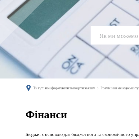
Ти тут:
поінформувати та подати заявку
Розуміння менеджменту
Фінанси
Фінанси
Бюджет є основою для бюджетного та економічного упр