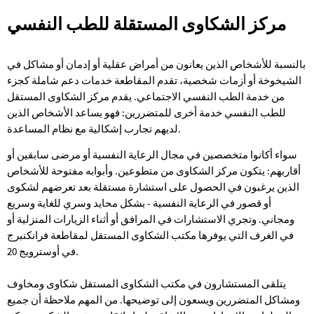
مركز الشكاوى المستقلة للطب النفسي
مركز
الشكاوى
بالنسبة للأشخاص الذين يعانون من أمراض عقلية أو إدمان أو مشاكل في
المستقلة
الشيخوخة أو أزمات شخصية، تقدم المقاطعة خدمات دعم شاملة كجزء
للطب
من خدمة الطب النفسي الاجتماعي. يقدم مركز الشكاوى المستقل
للطب النفسي خدمة أخرى للمتضررين: فهو يساعد الأشخاص الذين
النفسي
لديهم تجارب إشكالية مع نظام المساعدة.
سواء أكانوا متخصصين في مجال الرعاية النفسية أو مرضى سابقين أو
أقاربهم: يتكون مركز الشكاوى من متطوعين. وأبوابه مفتوحة للأشخاص
الذين يرغبون في الحصول على استشارة مستقلة بعد تعرضهم لشكوى
أو قصور في الرعاية النفسية - بشكل محايد وسري للغاية وسريع
ومجاني. وتجري الاستشارات في المرافق أو أثناء الزيارات المنزلية أو
في الغرف التي يوفرها مكتب الشكاوى المستقل لمقاطعة فرانكنبرج
في أوسترويج 20.
يتلقى المستشارون في مكتب الشكاوى المستقل شكاوى ومخاوف
ومشاكل المتضررين ويسعون إلى توضيحها. من المهم ملاحظة أن جميع