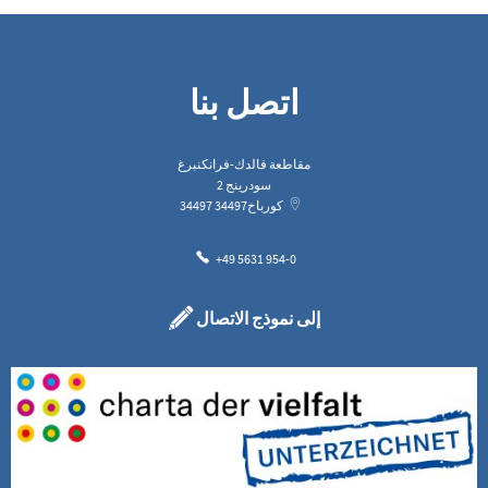
اتصل بنا
مقاطعة فالدك-فرانكنبرغ
سودرينج 2
كورباخ
34497
34497
+49 5631 954-0
إلى نموذج الاتصال