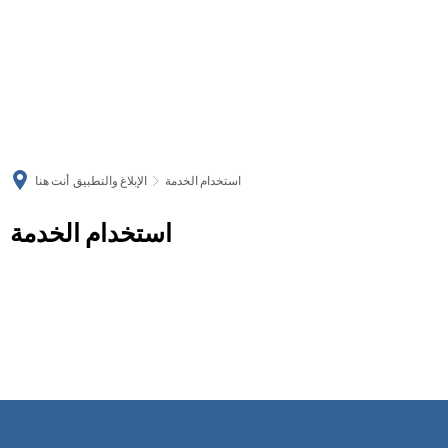
українська
türkçe
english
العربية
persisch
deutsch
استخدام الخدمة
الإبلاغ والتطبيق
أنت هنا
استخدام الخدمة
استخدام
الخدمة