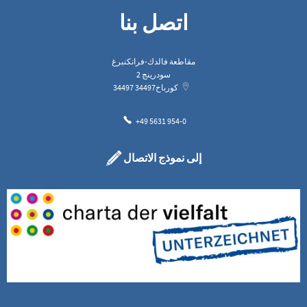
اتصل بنا
مقاطعة فالدك-فرانكنبرغ
سودرينج 2
كورباخ
34497
34497
+49 5631 954-0
إلى نموذج الاتصال