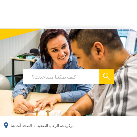
українська
türkçe
english
العربية
persisch
deutsch
مركز دعم الرعاية الصحية
الصحة
أنت هنا