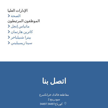
الإدارات العليا
الصحة
الموظفون المرتبطون
ماتياس إنجل
كاترين هارتمان
بيترا شنيلباخر
سينا زيمبيليني
اتصل بنا
مقاطعة فالدك-فرانكنبرغ
سودرينج 2
كورباخ
34497
34497