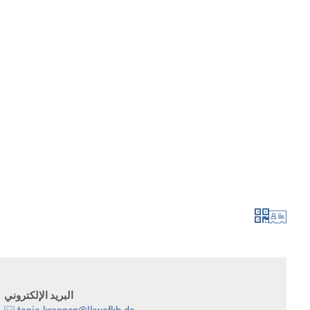
لتطور أكثر فأكثر
الإبلاغ والتطبيق
البريد الإلكتروني
tanja.kroppen@lkwafkb.de