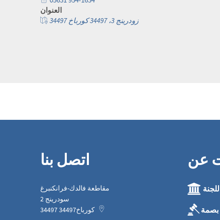
العنوان
زودرينج 3، 34497 كورباخ 34497
ت عن
اتصل بنا
للجنة
مقاطعة فالدك-فرانكنبرغ
سودرينج 2
بصمة
كورباخ
34497
34497