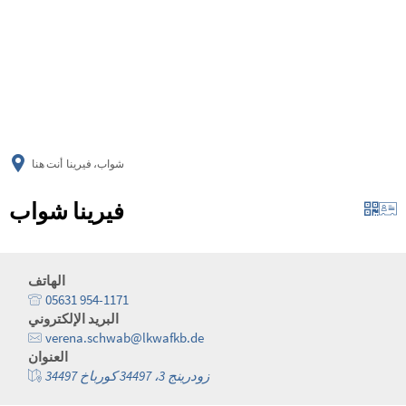
українська
türkçe
english
العربية
persisch
deutsch
شواب، فيرينا
أنت هنا
فيرينا شواب
الهاتف
05631 954-1171
البريد الإلكتروني
verena.schwab@lkwafkb.de
العنوان
زودرينج 3، 34497 كورباخ 34497