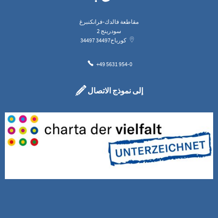
مقاطعة فالدك-فرانكنبرغ
سودرينج 2
كورباخ
34497
34497
+49 5631 954-0
إلى نموذج الاتصال