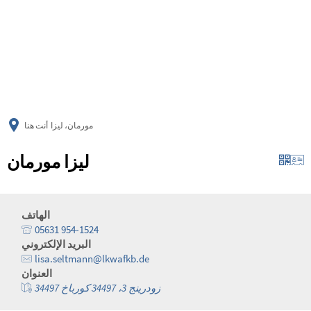
українська
türkçe
english
العربية
persisch
deutsch
مورمان، ليزا
أنت هنا
ليزا مورمان
الهاتف
05631 954-1524
البريد الإلكتروني
lisa.seltmann@lkwafkb.de
العنوان
زودرينج 3، 34497 كورباخ 34497