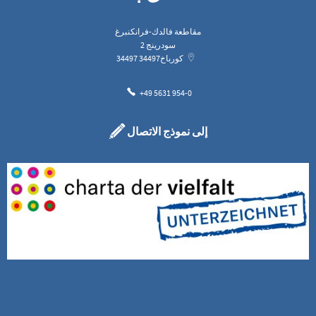
مقاطعة فالدك-فرانكنبرغ
سودرينج 2
كورباخ
34497
34497
+49 5631 954-0
إلى نموذج الاتصال