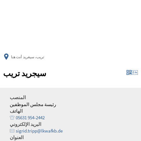
українська
türkçe
english
العربية
persisch
deutsch
تريب، سيغريد
أنت هنا
سيجريد تريب
المنصب
رئيسة مجلس الموظفين
الهاتف
05631 954-2442
البريد الإلكتروني
sigrid.tripp@lkwafkb.de
العنوان