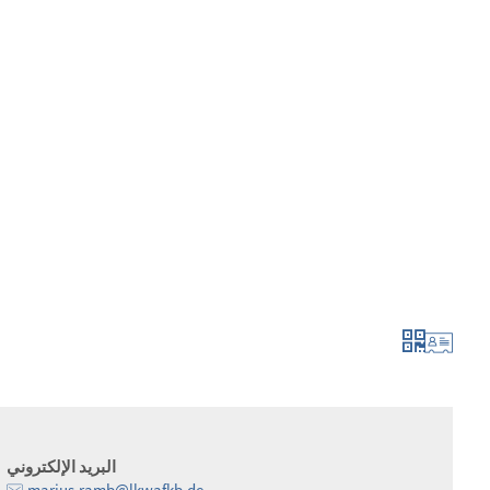
لتطور أكثر فأكثر
الإبلاغ والتطبيق
البريد الإلكتروني
marius.ramb@lkwafkb.de