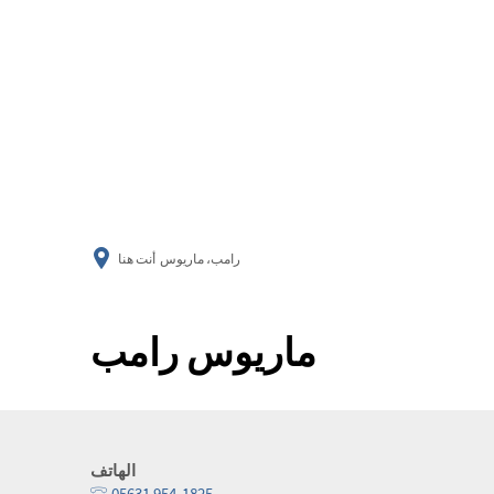
رامب، ماريوس
أنت هنا
ماريوس رامب
الهاتف
05631 954-1825