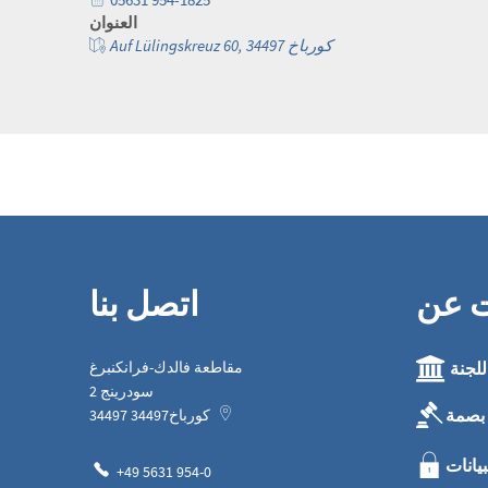
العنوان
Auf Lülingskreuz 60, 34497 كورباخ
ت عن
اتصل بنا
للجنة
مقاطعة فالدك-فرانكنبرغ
سودرينج 2
بصمة
كورباخ
34497
34497
بيانات
+49 5631 954-0