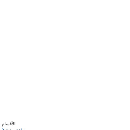
български
українська
türkçe
english
العربية
persisch
deutsch
عش واستمتع
النمو وا
الأقسام