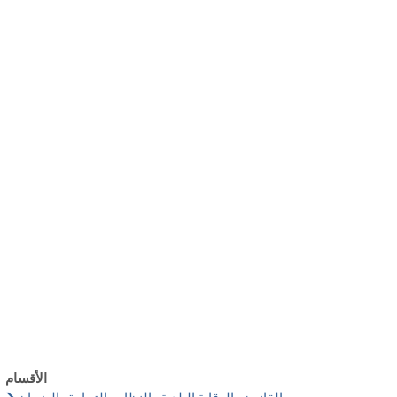
български
українська
türkçe
english
العربية
persisch
deutsch
عش واستمتع
النمو وا
الأقسام