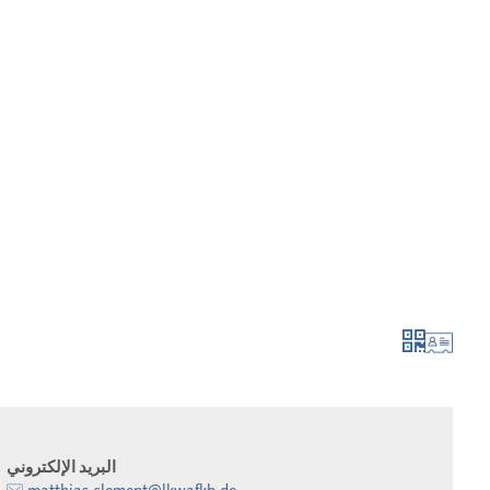
لتطور أكثر فأكثر
الإبلاغ والتطبيق
البريد الإلكتروني
matthias.clement@lkwafkb.de