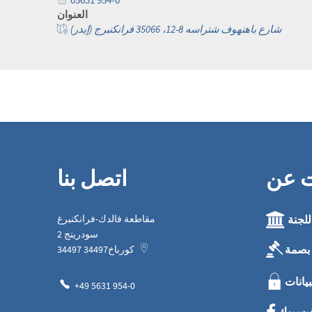
العنوان
شارع باهنهوف شتراسه 8-12، 35066 فرانكنبرج (إيدر)
ت عن
اتصل بنا
للجنة
مقاطعة فالدك-فرانكنبرغ
سودرينج 2
بصمة
كورباخ
34497
34497
بيانات
+49 5631 954-0
فيسبوك