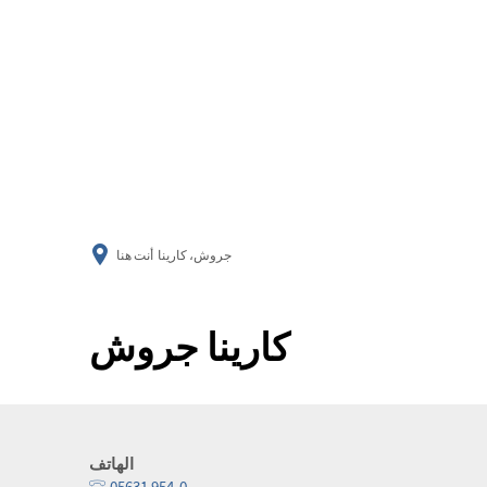
جروش، كارينا
أنت هنا
كارينا جروش
الهاتف
05631 954-0