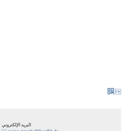
لتطور أكثر فأكثر
الإبلاغ والتطبيق
البريد الإلكتروني
carina.grosche@lkwafkb.de