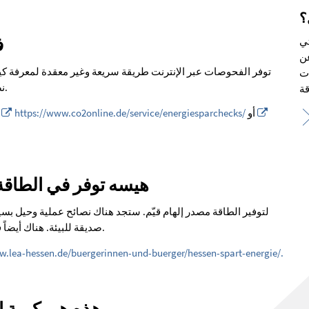
؟
تي
ف
عن
توفر الفحوصات عبر الإنترنت طريقة سريعة وغير معقدة لمعرفة كيف 
ات
نصائح وتوصيات مخصصة لزيادة كفاءة الطاقة وخفض التكاليف.
أو
https://www.co2online.de/service/energiesparchecks/
يمكن الاطلاع على
هيسه توفر في الطاقة 
صديقة للبيئة. هناك أيضاً فرصة للحصول على استشارات أولية مجانية في مجال الطاقة.
w.lea-hessen.de/buergerinnen-und-buerger/hessen-spart-energie/.