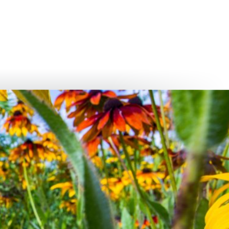
български
українська
türkçe
english
العربية
persisch
deutsch
عش واستمتع
النمو وا