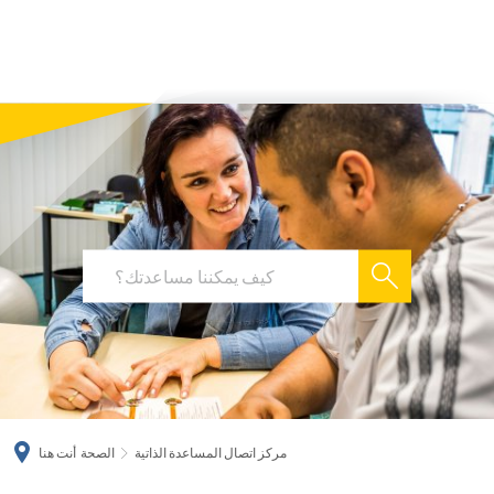
українська
türkçe
english
العربية
persisch
deutsch
مركز اتصال المساعدة الذاتية
الصحة
أنت هنا