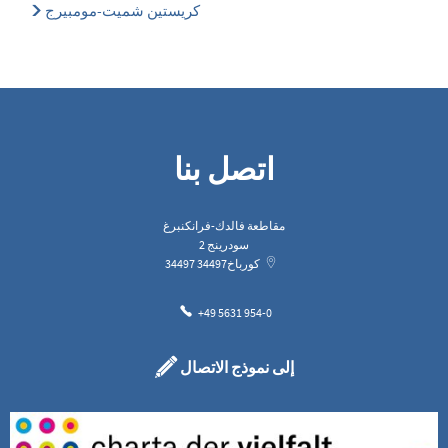
كريستين شميت-مومبيرج
اتصل بنا
مقاطعة فالدك-فرانكنبرغ
سودرينج 2
كورباخ
34497
34497
+49 5631 954-0
إلى نموذج الاتصال