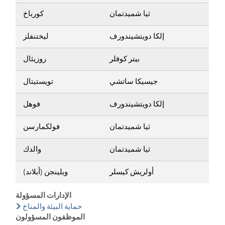
ثيا شميدتمان
كورباخ
إلكا دويتشيندورف
ليختنفلز
بيتر كوفلر
روزيثال
جيسيكا ساتشي
تويستيتال
إلكا دويتشيندورف
فوهل
ثيا شميدتمان
فولكمارسن
ثيا شميدتمان
والدك
أولريش كيسلر
ويلينجن (أبلاند)
الإدارات المسؤولة
حماية البيئة والمناخ
الموظفون المسؤولون