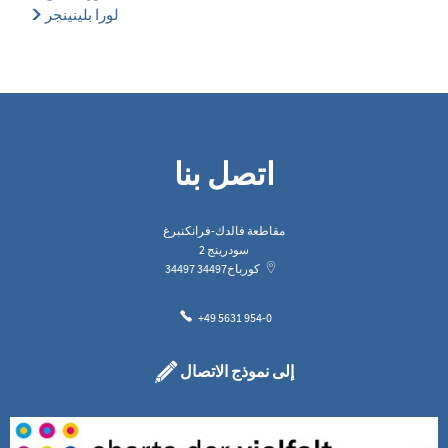
لورا بلينينجر
اتصل بنا
مقاطعة فالدك-فرانكنبرغ
سودرينج 2
كورباخ
34497
34497
+49 5631 954-0
إلى نموذج الاتصال