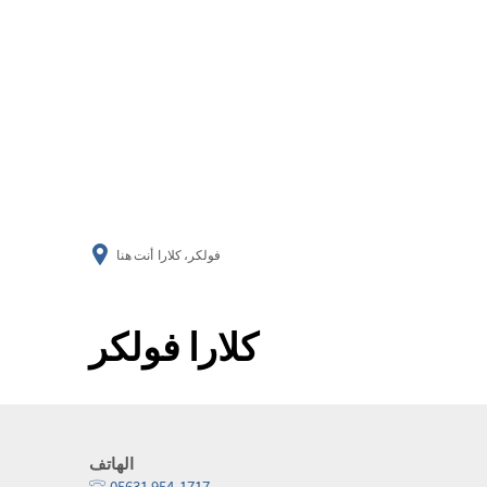
فولكر، كلارا
أنت هنا
كلارا فولكر
الهاتف
05631 954-1717