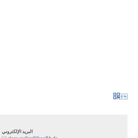
لتطور أكثر فأكثر
الإبلاغ والتطبيق
البريد الإلكتروني
clara.voelker@lkwafkb.de