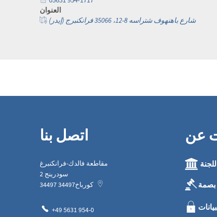
العنوان
شارع باهنهوف شتراسه 8-12، 35066 فرانكنبرج (إيدر)
ت عن
اتصل بنا
للجنة
مقاطعة فالدك-فرانكنبرغ
سودرينج 2
بصمة
كورباخ
34497
34497
بيانات
+49 5631 954-0