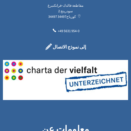
مقاطعة فالدك-فرانكنبرغ
سودرينج 2
كورباخ
34497
34497
+49 5631 954-0
إلى نموذج الاتصال
معلومات عن