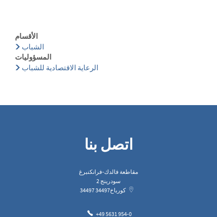
الأقسام
الشباب
المسؤوليات
الرعاية الاقتصادية للشباب
اتصل بنا
مقاطعة فالدك-فرانكنبرغ
سودرينج 2
كورباخ
34497
34497
+49 5631 954-0