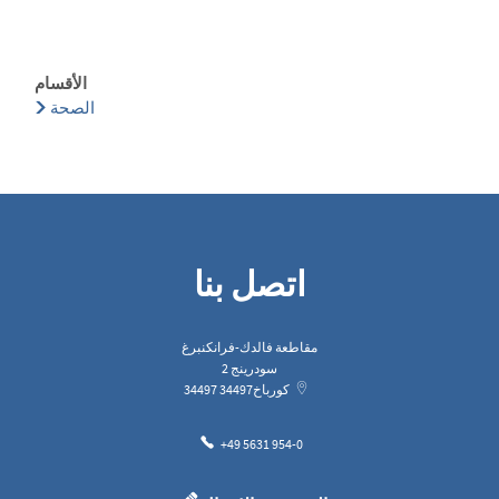
الأقسام
الصحة
اتصل بنا
مقاطعة فالدك-فرانكنبرغ
سودرينج 2
كورباخ
34497
34497
+49 5631 954-0