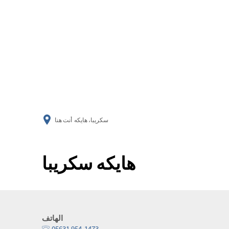
سكريبا، هايكه
أنت هنا
هايكه سكريبا
الهاتف
05631 954-1473