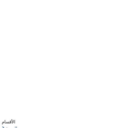
български
українська
türkçe
english
العربية
persisch
deutsch
عش واستمتع
النمو وا
الأقسام