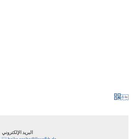
لتطور أكثر فأكثر
الإبلاغ والتطبيق
البريد الإلكتروني
heike.scriba@lkwafkb.de