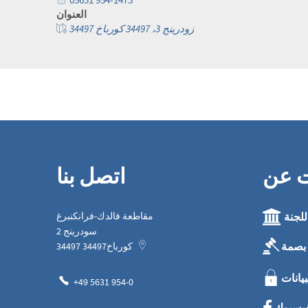
العنوان
زودرينج 3، 34497 كورباخ 34497
ت عن
اتصل بنا
للجنة
مقاطعة فالدك-فرانكنبرغ
سودرينج 2
بصمة
كورباخ
34497
34497
بيانات
+49 5631 954-0
فيسبوك