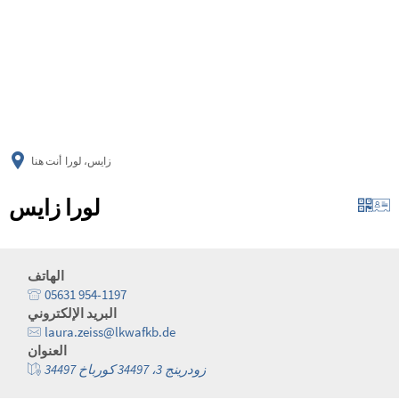
українська
türkçe
english
العربية
persisch
deutsch
زايس، لورا
أنت هنا
لورا زايس
الهاتف
05631 954-1197
البريد الإلكتروني
laura.zeiss@lkwafkb.de
العنوان
زودرينج 3، 34497 كورباخ 34497