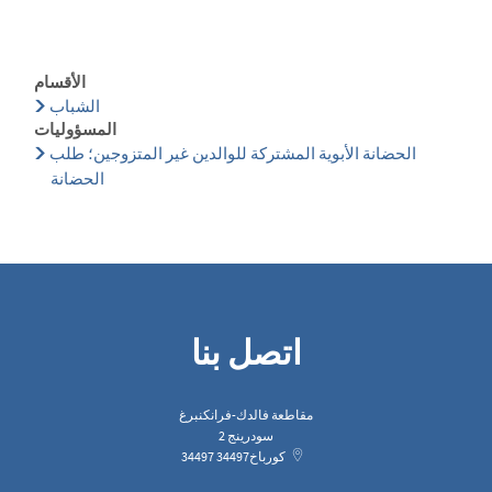
الأقسام
الشباب
المسؤوليات
الحضانة الأبوية المشتركة للوالدين غير المتزوجين؛ طلب
الحضانة
اتصل بنا
مقاطعة فالدك-فرانكنبرغ
سودرينج 2
كورباخ
34497
34497