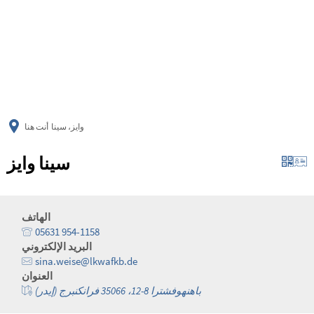
українська
türkçe
english
العربية
persisch
deutsch
وايز، سينا
أنت هنا
سينا وايز
الهاتف
05631 954-1158
البريد الإلكتروني
sina.weise@lkwafkb.de
العنوان
باهنهوفشترا 8-12، 35066 فرانكنبرج (إيدر)