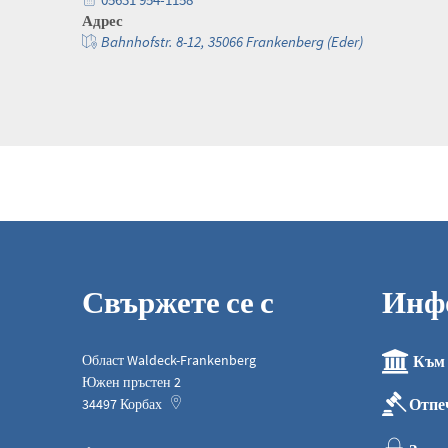
Адрес
Bahnhofstr. 8-12, 35066 Frankenberg (Eder)
Свържете се с
Инф
Област Waldeck-Frankenberg
Към 
Южен пръстен 2
Отпе
34497
Корбах