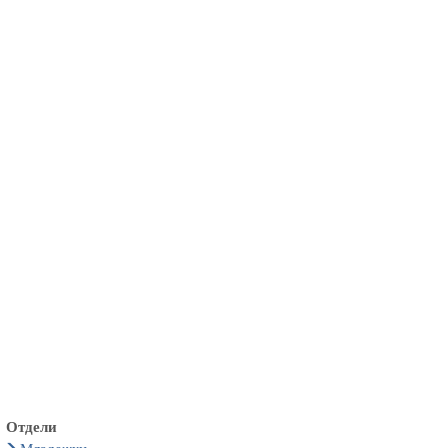
български
українська
türkçe
english
العربية
persisch
deutsch
живейте и се наслаждавайте
Отдели