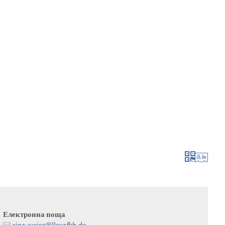
 и кандидатстване
израстване и развитие
Електронна поща
sina.weise@lkwafkb.de