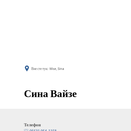
информиране
Вие сте тук:
Wise, Sina
Сина Вайзе
Телефон
05631 954-1158