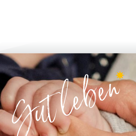
 и кандидатстване
израстване и развитие