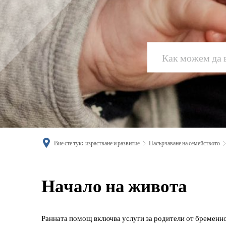
Вие сте тук:
израстване и развитие
Насърчаване на семейството
Начало
Начало на живота
на
Ранната помощ включва услуги за родители от бременнос