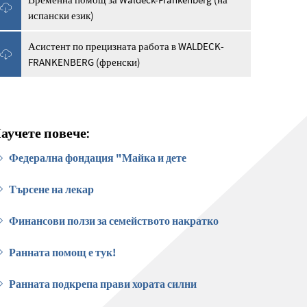
испански език)
Асистент по прецизната работа в WALDECK-
FRANKENBERG (френски)
аучете повече:
Федерална фондация "Майка и дете
Търсене на лекар
Финансови ползи за семейството накратко
Ранната помощ е тук!
Ранната подкрепа прави хората силни