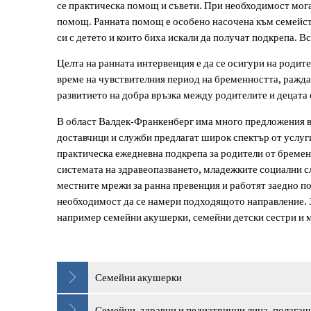
се практическа помощ и съвети. При необходимост мога
живота
помощ. Ранната помощ е особено насочена към семейств
си с детето и които биха искали да получат подкрепа. В
Целта на ранната интервенция е да се осигури на родит
време на чувствителния период на бременността, раждан
развитието на добра връзка между родителите и децата 
В област Валдек-Франкенберг има много предложения в
доставчици и служби предлагат широк спектър от услуг
практическа ежедневна подкрепа за родители от бремен
системата на здравеопазването, младежките социални 
местните мрежи за ранна превенция и работят заедно п
необходимост да се намери подходящото направление. З
например семейни акушерки, семейни детски сестри и 
Семейни акушерки
Семейни, здравни и педиатрични лица, полагащ