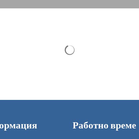
Резултатите от търсенето са за
ормация
Работно време