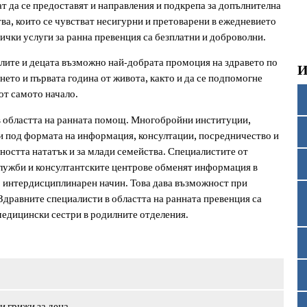
т да се предоставят и направления и подкрепа за допълнителна
а, които се чувстват несигурни и претоварени в ежедневието
сички услуги за ранна превенция са безплатни и доброволни.
елите и децата възможно най-добрата промоция на здравето по
И
ето и първата година от живота, както и да се подпомогне
от самото начало.
 областта на ранната помощ. Многобройни институции,
и под формата на информация, консултации, посредничество и
ността нататък и за млади семейства. Специалистите от
служби и консултантските центрове обменят информация в
о интердисциплинарен начин. Това дава възможност при
дравните специалисти в областта на ранната превенция са
медицински сестри в родилните отделения.
и грижи за деца