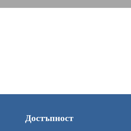
редени
Достъпност