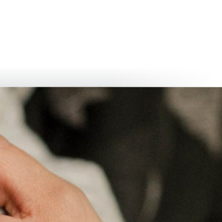
български
українська
türkçe
english
العربية
persisch
deutsch
живейте и се наслаждавайте