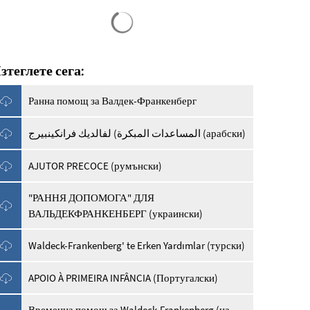
Резултатите от търсенето са заредени
зтеглете сега:
Ранна помощ за Валдек-Франкенберг
المساعدات المبكرة) لفالديك فرانكينبيرج (арабски)
AJUTOR PRECOCE (румънски)
"РАННЯ ДОПОМОГА" ДЛЯ
ВАЛЬДЕКФРАНКЕНБЕРГ (украински)
Waldeck-Frankenberg' te Erken Yardımlar (турски)
APOIO À PRIMEIRA INFÂNCIA (Португалски)
Временна помощ за Waldeck-Frankenberg (на