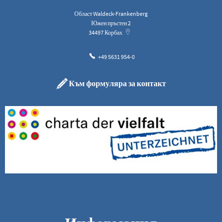
Област Waldeck-Frankenberg
Южен пръстен 2
34497
Корбах
+49 5631 954-0
Към формуляра за контакт