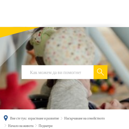
українська
türkçe
english
العربية
persisch
deutsch
Вие сте тук:
израстване и развитие
Насърчаване на семейството
Начало на живота
Педиатри