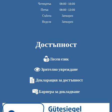
От 08:00 до 16:00
Четвъртък
08
:
00
-
16:00
От 08:00 до 16:00
Петък
08
:
00
-
13:00
От 08:00 до 13:00 ч.
Събота
Затворен
Неделя
Затворен
Достъпност
Лесен език
Зрително увреждане
Декларация за достъпност
Бариера за докладване