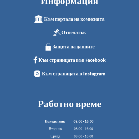
Информация
Към портала на комисията
Отпечатък
Защита на данните
Към страницата във Facebook
Към страницата в Instagram
Работно време
Понеделник
08
:
00
-
16:00
От 08:00 до 16:00
Вторник
08
:
00
-
16:00
От 08:00 до 16:00
Сряда
08
:
00
-
16:00