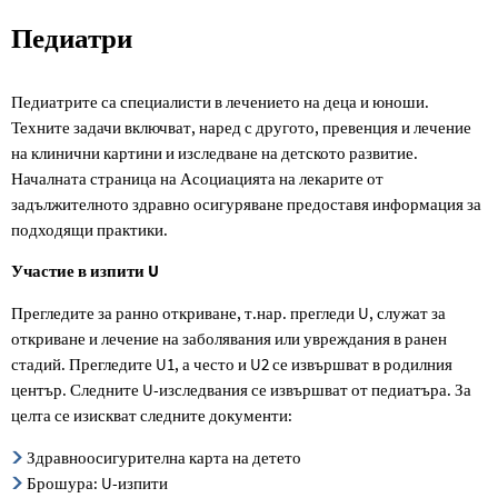
Педиатри
Педиатри
Педиатрите са специалисти в лечението на деца и юноши.
Техните задачи включват, наред с другото, превенция и лечение
на клинични картини и изследване на детското развитие.
Началната страница на Асоциацията на лекарите от
задължителното здравно осигуряване предоставя информация за
подходящи практики.
Участие в изпити U
Прегледите за ранно откриване, т.нар. прегледи U, служат за
откриване и лечение на заболявания или увреждания в ранен
стадий. Прегледите U1, а често и U2 се извършват в родилния
център. Следните U-изследвания се извършват от педиатъра. За
целта се изискват следните документи:
Здравноосигурителна карта на детето
Брошура: U-изпити